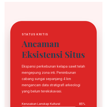
STATUS KRITIS
Ancaman
Eksistensi Situs
Ekspansi perkebunan kelapa sawit telah
mengepung zona inti. Penimbunan
cabang sungai sepanjang 4 km
mengancam data stratigrafi arkeologi
yang belum terekskavasi.
Kerusakan Lanskap Kultural
85%