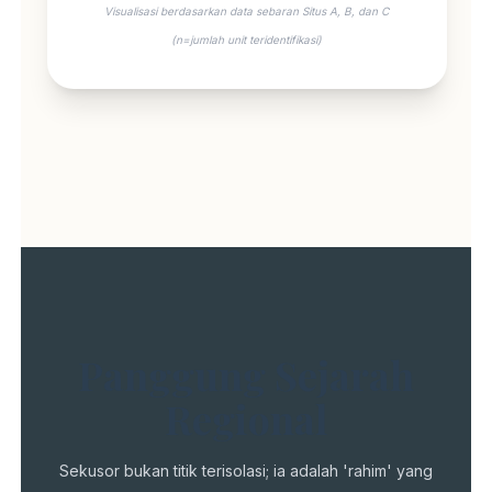
Visualisasi berdasarkan data sebaran Situs A, B, dan C
(n=jumlah unit teridentifikasi)
Panggung Sejarah
Regional
Sekusor bukan titik terisolasi; ia adalah 'rahim' yang