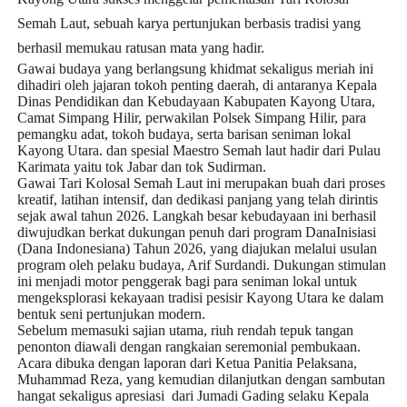
Semah Laut, sebuah karya pertunjukan berbasis tradisi yang
berhasil memukau ratusan mata yang hadir.
Gawai budaya yang berlangsung khidmat sekaligus meriah ini
dihadiri oleh jajaran tokoh penting daerah, di antaranya Kepala
Dinas Pendidikan dan Kebudayaan Kabupaten Kayong Utara,
Camat Simpang Hilir, perwakilan Polsek Simpang Hilir, para
pemangku adat, tokoh budaya, serta barisan seniman lokal
Kayong Utara. dan spesial Maestro Semah laut hadir dari Pulau
Karimata yaitu tok Jabar dan tok Sudirman.
Gawai Tari Kolosal Semah Laut ini merupakan buah dari proses
kreatif, latihan intensif, dan dedikasi panjang yang telah dirintis
sejak awal tahun 2026. Langkah besar kebudayaan ini berhasil
diwujudkan berkat dukungan penuh dari program
DanaInisiasi
(Dana Indonesiana) Tahun 2026, yang diajukan melalui usulan
program oleh pelaku budaya,
Arif Surdandi
. Dukungan stimulan
ini menjadi motor penggerak bagi para seniman lokal untuk
mengeksplorasi kekayaan tradisi pesisir Kayong Utara ke dalam
bentuk seni pertunjukan modern.
Sebelum memasuki sajian utama, riuh rendah tepuk tangan
penonton diawali dengan rangkaian seremonial pembukaan.
Acara dibuka dengan laporan dari Ketua Panitia Pelaksana,
Muhammad Reza
, yang kemudian dilanjutkan dengan sambutan
hangat sekaligus apresiasi
dari Jumadi Gading selaku Kepala