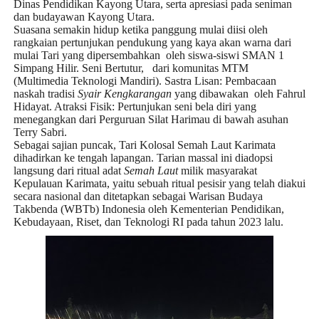
Dinas Pendidikan Kayong Utara, serta apresiasi pada seniman
dan budayawan Kayong Utara.
Suasana semakin hidup ketika panggung mulai diisi oleh
rangkaian pertunjukan pendukung yang kaya akan warna dari
mulai
Tari
yang dipersembahkan
oleh siswa-siswi SMAN 1
Simpang Hilir.
Seni Bertutur,
dari komunitas MTM
(Multimedia Teknologi Mandiri).
Sastra Lisan:
Pembacaan
naskah tradisi
Syair Kengkarangan
yang dibawakan
oleh
Fahrul
Hidayat
.
Atraksi Fisik:
Pertunjukan seni bela diri yang
menegangkan dari Perguruan Silat Harimau di bawah asuhan
Terry Sabri
.
Sebagai sajian puncak, Tari Kolosal Semah Laut Karimata
dihadirkan ke tengah lapangan. Tarian massal ini diadopsi
langsung dari ritual adat
Semah Laut
milik masyarakat
Kepulauan Karimata, yaitu sebuah ritual pesisir yang telah diakui
secara nasional dan ditetapkan sebagai
Warisan Budaya
Takbenda (WBTb) Indonesia
oleh Kementerian Pendidikan,
Kebudayaan, Riset, dan Teknologi RI pada tahun 2023 lalu.