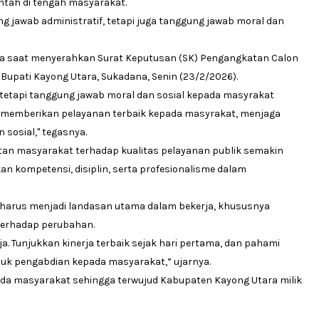
ntah di tengah masyarakat.
 jawab administratif, tetapi juga tanggung jawab moral dan
ra saat menyerahkan Surat Keputusan (SK) Pengangkatan Calon
r Bupati Kayong Utara, Sukadana, Senin (23/2/2026).
, tetapi tanggung jawab moral dan sosial kepada masyrakat
k memberikan pelayanan terbaik kepada masyrakat, menjaga
n sosial," tegasnya.
an masyarakat terhadap kualitas pelayanan publik semakin
tkan kompetensi, disiplin, serta profesionalisme dalam
K harus menjadi landasan utama dalam bekerja, khususnya
 terhadap perubahan.
ja. Tunjukkan kinerja terbaik sejak hari pertama, dan pahami
uk pengabdian kepada masyarakat,” ujarnya.
pada masyarakat sehingga terwujud Kabupaten Kayong Utara milik