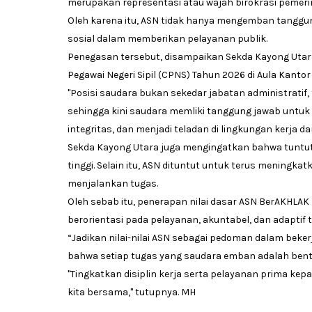
merupakan representasi atau wajah birokrasi pemeri
Oleh karena itu, ASN tidak hanya mengemban tanggung
sosial dalam memberikan pelayanan publik.
Penegasan tersebut, disampaikan Sekda Kayong Uta
Pegawai Negeri Sipil (CPNS) Tahun 2026 di Aula Kanto
"Posisi saudara bukan sekedar jabatan administratif
sehingga kini saudara memliki tanggung jawab untu
integritas, dan menjadi teladan di lingkungan kerja da
Sekda Kayong Utara juga mengingatkan bahwa tuntut
tinggi. Selain itu, ASN dituntut untuk terus meningka
menjalankan tugas.
Oleh sebab itu, penerapan nilai dasar ASN BerAKHLA
berorientasi pada pelayanan, akuntabel, dan adaptif
“Jadikan nilai-nilai ASN sebagai pedoman dalam beker
bahwa setiap tugas yang saudara emban adalah bent
"Tingkatkan disiplin kerja serta pelayanan prima ke
kita bersama," tutupnya. MH