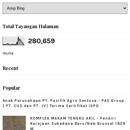
Total Tayangan Halaman
280,659
Home
Recent
Popular
Anak Perusahaan PT. Pasifik Agro Sentosa - PAS Group.
( PT. CUS dan PT. JV) Terima Sertifikat ISPO.
KOMPLEK MAKAM TENGKU AKIL - Pendiri
Kerajaan Sukadana Baru/New Brussel 1829
M