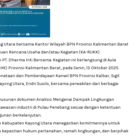
g Utara bersama Kantor Wilayah BPN Provinsi Kalimantan Barat
uan Rencana Usaha dan/atau Kegiatan (KA-RUKK)
T. Dharma Inti Bersama. Kegiatan ini berlangsung di Aula
) Provinsi Kalimantan Barat, pada Senin, 13 Oktober 2025.
Penataan dan Pemberdayaan Kanwil BPN Provinsi Kalbar, Sigit
ong Utara, Endri Susilo, bersama perwakilan dari berbagai
enyusunan dokumen Analisis Mengenai Dampak Lingkungan
asan industri di Pulau Penebang sesuai dengan ketentuan
gunan berkelanjutan.
ahan Kabupaten Kayong Utara menegaskan komitmennya untuk
n kepastian hukum pertanahan, ramah lingkungan, dan berpihak