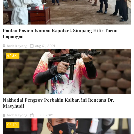
Pantau Pasien Isoman Kapolsek Simpang Hilir Turun
Lapangan
tacb kayong
Aug 01, 2021
GALERI
Nakhodai Pengrov Perbakin Kalbar, ini Rencana Dr.
Masyhudi
tacb kayong
Jul 31, 2021
GALERI