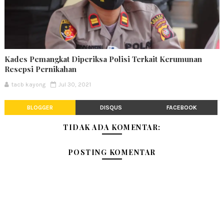
Kades Pemangkat Diperiksa Polisi Terkait Kerumunan
Resepsi Pernikahan
tacb kayong
Jul 30, 2021
BLOGGER
DISQUS
FACEBOOK
TIDAK ADA KOMENTAR:
POSTING KOMENTAR