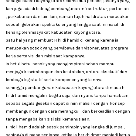
sebagai buoati kayong utara selama dua periode, jasanya yang
lain juga ada di bidnag pembangunan infrastruktur, pertanian
, perkebunan dan lain lain, namun tujuh hal di atas meruoakan
sebuah gebrakan spektakuler yang hingga saat ini masih di
kenang olehmasyakat kabuoaten kayong utara.
Satu hal yang membuat H hildi hamid di kenang karena ia
merupakan sosok yang berwibawa dan visoner, atas program
kerja serta visi dan misi saat kampanye.
ia betul betul sosok yang menginspirasi sebab mampu
menjaga keseimbangan dan kestabilan, antara eksekutif dan
lembaga legistaltif serta kompenen yang lainnya.
sehingga pembangunan kabupaten kayong utara di masa h
hildi hamid mengaliri begitu saja, dan nyaris tanpa hamabtan,
sebaba segala gesekan dapat di minimalisir dengan konsep
membangun dengan cara merangkul , dan berkeadlian dengan
tanpa mengabaikan sisi sisi kemanusiaan.
H hidli hamid adalah sosok pemimpin yang langka di jumpai,
sehingga di masa senjanya ketika ia berkhidmat menjadi ketua