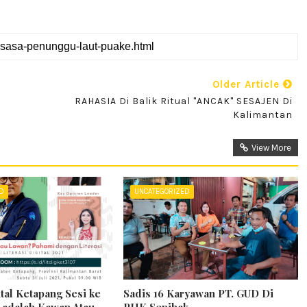
Older Article
RAHASIA Di Balik Ritual "ANCAK" SESAJEN Di
Kalimantan
View More
ED
UNCATEGORIZED
ital Ketapang Sesi ke
Sadis 16 Karyawan PT. GUD Di
t adalah Kawan Atau
PHK Sepihak