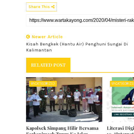
Share This
Newer Article
Kisah Bengkek (Hantu Air) Penghuni Sungai Di
Kalimantan
RELATED POST
UNCATEGORIZED
UNCATEGORIZ
Kapolsek Simpang Hilir Bersama
Literasi Dig
Forkopimcab Turun Ke Jalan
10, “Interne