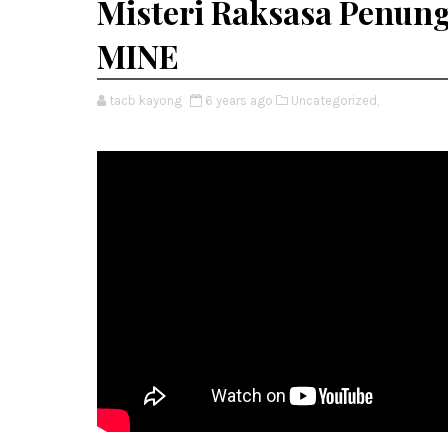
Misteri Raksasa Penun
MINE
tacb kayong
6 years ago
Uncategorized,