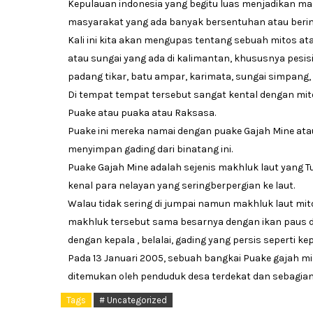
Kepulauan indonesia yang begitu luas menjadikan m
masyarakat yang ada banyak bersentuhan atau berinte
Kali ini kita akan mengupas tentang sebuah mitos 
atau sungai yang ada di kalimantan, khususnya pesisi
padang tikar, batu ampar, karimata, sungai simpang,
Di tempat tempat tersebut sangat kental dengan mit
Puake atau puaka atau Raksasa.
Puake ini mereka namai dengan puake Gajah Mine atau
menyimpan gading dari binatang ini.
Puake Gajah Mine adalah sejenis makhluk laut yang T
kenal para nelayan yang seringberpergian ke laut.
Walau tidak sering di jumpai namun makhluk laut mito
makhluk tersebut sama besarnya dengan ikan paus de
dengan kepala , belalai, gading yang persis seperti kep
Pada 13 Januari 2005, sebuah bangkai Puake gajah mi
ditemukan oleh penduduk desa terdekat dan sebagian
Tags
# Uncategorized