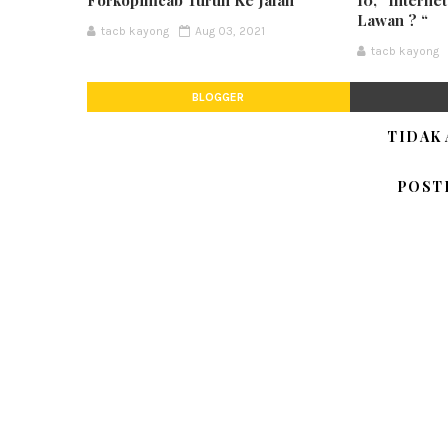
Lawan ? “
tacb kayong
Aug 03, 2021
tacb kayong
BLOGGER
TIDAK
POST