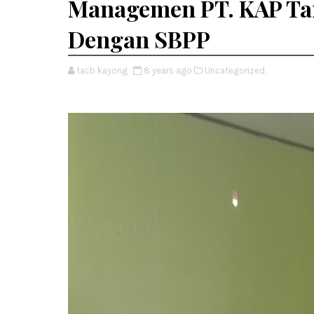
Managemen PT. KAP Ta
Dengan SBPP
tacb kayong
8 years ago
Uncategorized,