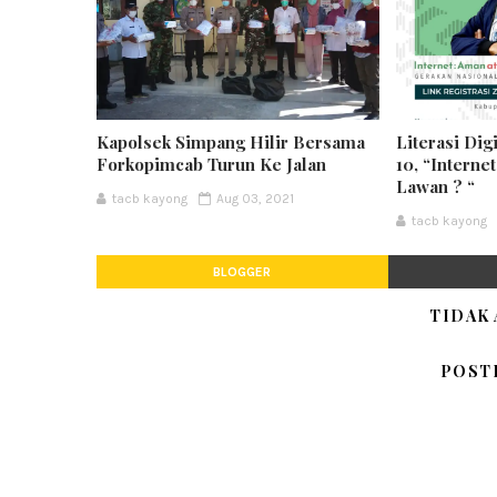
Kapolsek Simpang Hilir Bersama
Literasi Dig
Forkopimcab Turun Ke Jalan
10, “Interne
Lawan ? “
tacb kayong
Aug 03, 2021
tacb kayong
BLOGGER
TIDAK
POST