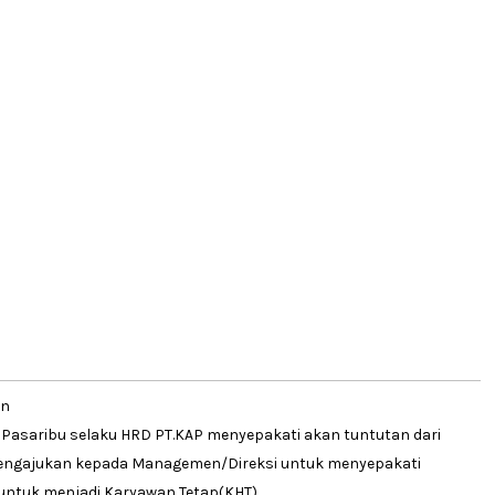
an
 Pasaribu selaku HRD PT.KAP menyepakati akan tuntutan dari
mengajukan kepada Managemen/Direksi untuk menyepakati
ntuk menjadi Karyawan Tetap(KHT).