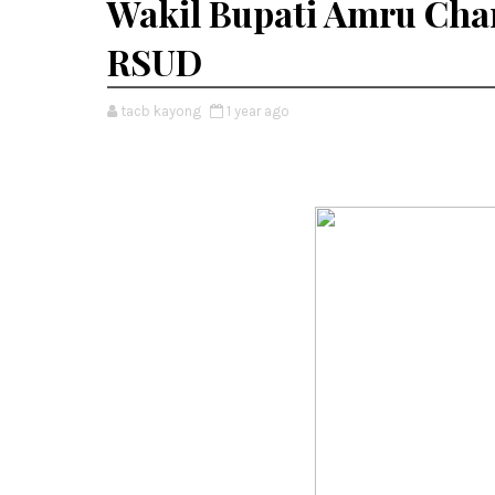
Wakil Bupati Amru Cha
RSUD
tacb kayong
1 year ago