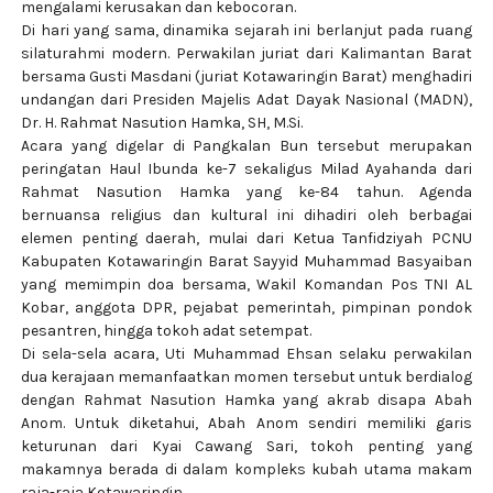
mengalami kerusakan dan kebocoran.
Di hari yang sama, dinamika sejarah ini berlanjut pada ruang
silaturahmi modern. Perwakilan juriat dari Kalimantan Barat
bersama Gusti Masdani (juriat Kotawaringin Barat) menghadiri
undangan dari Presiden Majelis Adat Dayak Nasional (MADN),
Dr. H. Rahmat Nasution Hamka, SH, M.Si.
Acara yang digelar di Pangkalan Bun tersebut merupakan
peringatan Haul Ibunda ke-7 sekaligus Milad Ayahanda dari
Rahmat Nasution Hamka yang ke-84 tahun. Agenda
bernuansa religius dan kultural ini dihadiri oleh berbagai
elemen penting daerah, mulai dari Ketua Tanfidziyah PCNU
Kabupaten Kotawaringin Barat Sayyid Muhammad Basyaiban
yang memimpin doa bersama, Wakil Komandan Pos TNI AL
Kobar, anggota DPR, pejabat pemerintah, pimpinan pondok
pesantren, hingga tokoh adat setempat.
Di sela-sela acara, Uti Muhammad Ehsan selaku perwakilan
dua kerajaan memanfaatkan momen tersebut untuk berdialog
dengan Rahmat Nasution Hamka yang akrab disapa Abah
Anom. Untuk diketahui, Abah Anom sendiri memiliki garis
keturunan dari Kyai Cawang Sari, tokoh penting yang
makamnya berada di dalam kompleks kubah utama makam
raja-raja Kotawaringin.