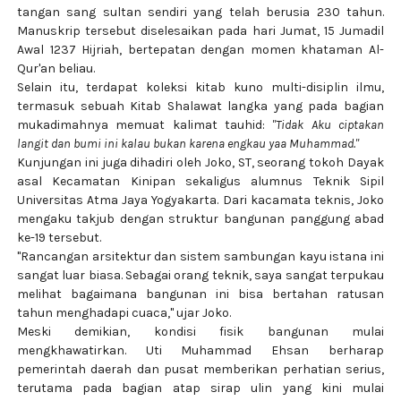
tangan sang sultan sendiri yang telah berusia 230 tahun.
Manuskrip tersebut diselesaikan pada hari Jumat, 15 Jumadil
Awal 1237 Hijriah, bertepatan dengan momen khataman Al-
Qur'an beliau.
Selain itu, terdapat koleksi kitab kuno multi-disiplin ilmu,
termasuk sebuah Kitab Shalawat langka yang pada bagian
mukadimahnya memuat kalimat tauhid:
"Tidak Aku ciptakan
langit dan bumi ini kalau bukan karena engkau yaa Muhammad."
Kunjungan ini juga dihadiri oleh Joko, ST, seorang tokoh Dayak
asal Kecamatan Kinipan sekaligus alumnus Teknik Sipil
Universitas Atma Jaya Yogyakarta. Dari kacamata teknis, Joko
mengaku takjub dengan struktur bangunan panggung abad
ke-19 tersebut.
"Rancangan arsitektur dan sistem sambungan kayu istana ini
sangat luar biasa. Sebagai orang teknik, saya sangat terpukau
melihat bagaimana bangunan ini bisa bertahan ratusan
tahun menghadapi cuaca," ujar Joko.
Meski demikian, kondisi fisik bangunan mulai
mengkhawatirkan. Uti Muhammad Ehsan berharap
pemerintah daerah dan pusat memberikan perhatian serius,
terutama pada bagian atap sirap ulin yang kini mulai