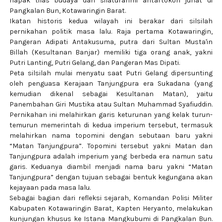
napak tilas budaya dan silaturahmi antartokoh juriat di
Pangkalan Bun, Kotawaringin Barat.
Ikatan historis kedua wilayah ini berakar dari silsilah
pernikahan politik masa lalu. Raja pertama Kotawaringin,
Pangeran Adipati Antakusuma, putra dari Sultan Musta'in
Billah (Kesultanan Banjar) memiliki tiga orang anak, yakni
Putri Lanting, Putri Gelang, dan Pangeran Mas Dipati.
Peta silsilah mulai menyatu saat Putri Gelang dipersunting
oleh penguasa Kerajaan Tanjungpura era Sukadana (yang
kemudian dikenal sebagai Kesultanan Matan), yaitu
Panembahan Giri Mustika atau Sultan Muhammad Syafiuddin.
Pernikahan ini melahirkan garis keturunan yang kelak turun-
temurun memerintah di kedua imperium tersebut, termasuk
melahirkan nama topomini dengan sebutaan baru yakni
“Matan Tanjungpura”. Topomini tersebut yakni Matan dan
Tanjungpura adalah imperium yang berbeda era namun satu
garis. Keduanya diambil menjadi nama baru yakni “Matan
Tanjungpura” dengan tujuan sebagai bentuk kegungana akan
kejayaan pada masa lalu.
Sebagai bagian dari refleksi sejarah, Komandan Polisi Militer
Kabupaten Kotawaringin Barat, Kapten Heryanto, melakukan
kunjungan khusus ke Istana Mangkubumi di Pangkalan Bun.