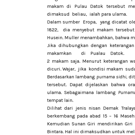
makam di Pulau Datok tersebut me
dimaksud
beliau
,
ialah para ulama.
Dalam sumber
E
ropa
,
yang dicatat o
1822,
dia menyebut makam terseb
Husein.
Muller
menambahkan, bahwa m
Jika dihubungkan dengan keterangan
makamkan
di Pualau Datok.
Se
2
makam
saja. Menurut keterangan wa
dicuri
. Wajar,
jika
kondisi makam
suda
Berdasarkan lambang
purnama sidhi,
dit
tersebut. Dapat dijelaskan bahwa o
ulama. Sebagaimana lambang
Purnama
tempat lain.
Dilihat dari jenis nisan Demak Tralay
berkembang pada abad 15 – 16 Masehi
Kemudian Sunan Giri mendirikan Giri 
Bintara. Hal ini dimaksudkan untuk me