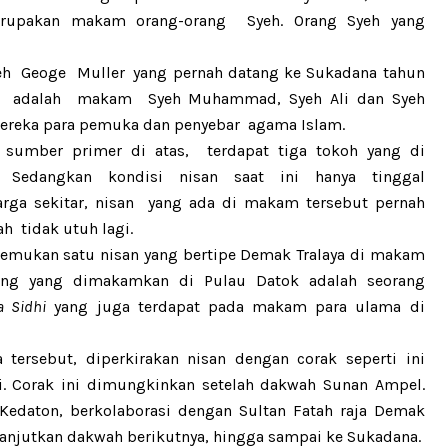
rupakan makam orang-orang Syeh. Orang Syeh yang
leh Geoge
Muller
yang pernah datang ke Sukadana tahun
ut
adalah
makam
Syeh Muhammad, Syeh Ali dan Syeh
ereka para pemuka
dan penyebar
agama Islam
.
 sumber primer di atas
,
terdapat tiga tokoh yang di
dangkan kondisi nisan saat ini hanya tinggal
rga sekitar, nisan
yang ada di makam tersebut pernah
h tidak utuh lagi.
emukan satu nisan yang bertipe Demak Tralaya di makam
rang yang dimakamkan di Pulau Datok adalah seorang
 Sidhi
yang juga terdapat pada makam para ulama di
a tersebut, diperkirakan nisan dengan corak seperti ini
. Corak ini dimungkinkan setelah dakwah Sunan Ampel.
Kedaton, berkolaborasi dengan Sultan Fatah raja Demak
lanjutkan dakwah berikutnya, hingga sampai ke Sukadana.