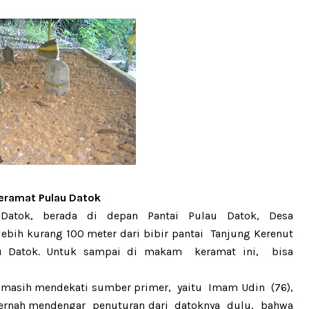
ramat Pulau Datok
 Datok, berada di depan
P
antai Pulau Datok
,
Desa
 lebih kurang 100 meter dari bibir pantai
Tanjung Kerenut
u Datok
.
Untuk sampai di makam
keramat ini
,
bisa
a masih mendekati sumber primer
,
ya
itu
Imam Udin
(
76
),
pernah mendengar penuturan dari
datoknya dulu
,
bahwa