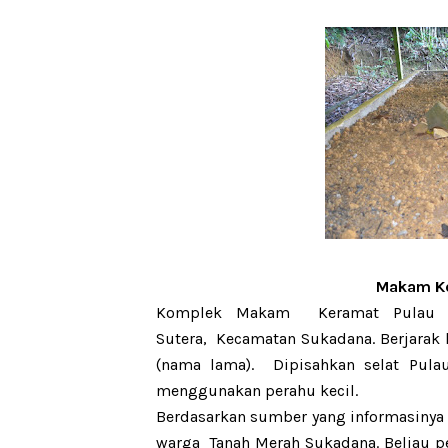
Makam Ke
Komplek Makam
Keramat
Pulau
Sutera
,
Kecamatan Sukadana.
B
erjarak
(nama lama)
.
Dipisahkan selat
Pula
menggunakan perahu kecil.
Berdasarkan sumber yang informasiny
warga
Tanah Merah Sukadana.
Beliau 