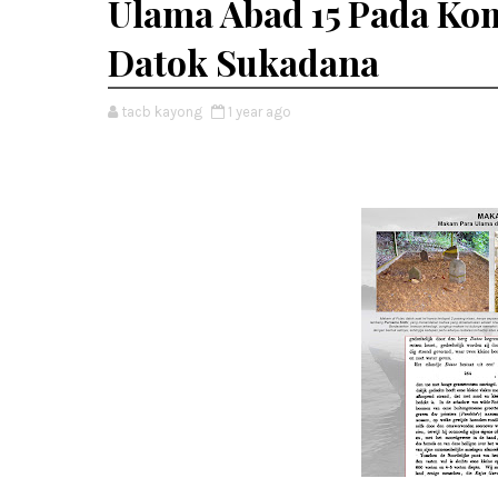
Ulama Abad 15 Pada K
Datok Sukadana
tacb kayong
1 year ago