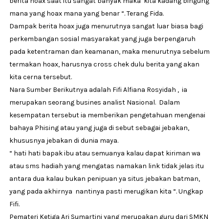
berita hoax saat itu sangat banyak maka kita kadang bingung
mana yang hoax mana yang benar “. Terang Fida.
Dampak berita hoax juga menurutnya sangat luar biasa bagi
perkembangan sosial masyarakat yang juga berpengaruh
pada ketentraman dan keamanan, maka menurutnya sebelum
termakan hoax, harusnya cross chek dulu berita yang akan
kita cerna tersebut.
Nara Sumber Berikutnya adalah Fifi Alfiana Rosyidah , ia
merupakan seorang busines analist Nasional. Dalam
kesempatan tersebut ia memberikan pengetahuan mengenai
bahaya Phising atau yang juga di sebut sebagai jebakan,
khususnya jebakan di dunia maya.
“ hati hati bapak ibu atau semuanya kalau dapat kiriman wa
atau sms hadiah yang mengatas namakan link tidak jelas itu
antara dua kalau bukan penipuan ya situs jebakan batman,
yang pada akhirnya nantinya pasti merugikan kita “. Ungkap
Fifi.
Pemateri Ketiga Ari Sumartini yang merupakan guru dari SMKN