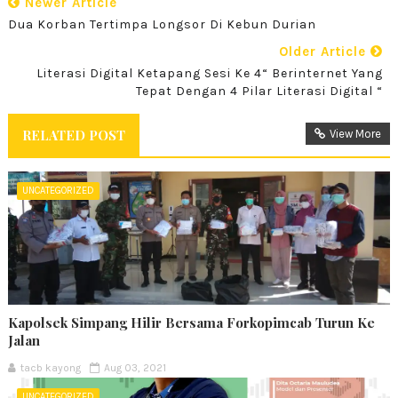
Newer Article
Dua Korban Tertimpa Longsor Di Kebun Durian
Older Article
Literasi Digital Ketapang Sesi Ke 4“ Berinternet Yang
Tepat Dengan 4 Pilar Literasi Digital “
RELATED POST
View More
UNCATEGORIZED
Kapolsek Simpang Hilir Bersama Forkopimcab Turun Ke
Jalan
tacb kayong
Aug 03, 2021
UNCATEGORIZED