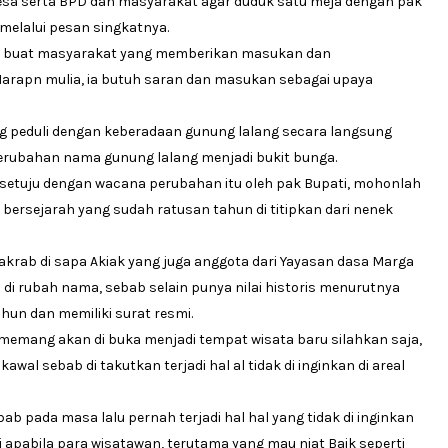
desa serta BPD dan masyarakat agar duduk satu meja dengan pak
melalui pesan singkatnya.
sih buat masyarakat yang memberikan masukan dan
rapn mulia, ia butuh saran dan masukan sebagai upaya
g peduli dengan keberadaan gunung lalang secara langsung
perubahan nama gunung lalang menjadi bukit bunga.
k setuju dengan wacana perubahan itu oleh pak Bupati, mohonlah
bersejarah yang sudah ratusan tahun di titipkan dari nenek
akrab di sapa Akiak yang juga anggota dari Yayasan dasa Marga
di rubah nama, sebab selain punya nilai historis menurutnya
un dan memiliki surat resmi.
 memang akan di buka menjadi tempat wisata baru silahkan saja,
wal sebab di takutkan terjadi hal al tidak di inginkan di areal
b pada masa lalu pernah terjadi hal hal yang tidak di inginkan
 apabila para wisatawan, terutama yang mau niat Baik seperti