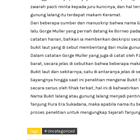
zaiarah pasti minta kepada juru kuncinya, dan hal te
gunung lalang itu terdapat makam Keramat.
Dari beberapa sumber dan manuskrip bahwa nama Gunu
lalu. Gorge Muller yang pernah datang ke Borneo p
catatan harian, bahkan ia memberikan deskripsi sec
bukit laut yang di sebut membentang dari mulai gunu
Dalam catatan Gorge Muller yang juga di catat oleh PJ
barat, secara jelas di sebutkan bahwa beberapa mak
Bukit laut dan sekitarnya, satu di antaranya jelas di se
Sayangnya hingga saat ini penelitian mengenai Bukit
secara serius oleh fihak terkait, hal ini di kahwati
Nama Bukit lalang atau gunung lalang menjadi penti
Tanjung Pura Era Sukadana, maka apabila nama itu be
proses penelitian untuk mengungkap Sejarah Tanjung P
Tags
# Uncategorized