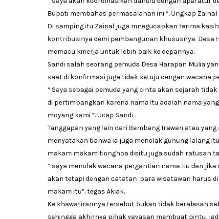
“ saya akan koordinasikan dahulu dengan aparatur 
Bupati membahas permasalahan ini “. Ungkap Zainal 
Di samping itu Zainal juga mnegucapkan terima ka
kontribusinya demi pembangunan khususnya Desa Ha
memacu kinerja untuk lebih baik ke depannya.
Sandi salah seorang pemuda Desa Harapan Mulia yan
saat di konfirmasi juga tidak setuju dengan wacana 
“ Saya sebagai pemuda yang cinta akan sejarah tida
di pertimbangkan karena nama itu adalah nama yang 
moyang kami “. Ucap Sandi .
Tanggapan yang lain dari Bambang Irawan atau yang 
menyatakan bahwa ia juga menolak gunung lalang itu 
makam makam tionghoa disitu juga sudah ratusan tah
“ saya menolak wacana pergantian nama itu dan jika
akan tetapi dengan catatan para wisatawan harus di ka
makam itu”. tegas Akiak.
Ke khawatirannya tersebut bukan tidak beralasan seba
sehingga akhirnya pihak yayasan membuat pintu, jadi