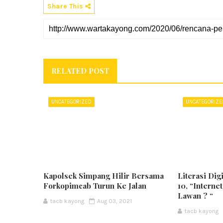
Share This
RELATED POST
UNCATEGORIZED
UNCATEGORIZ
Kapolsek Simpang Hilir Bersama
Literasi Dig
Forkopimcab Turun Ke Jalan
10, “Interne
Lawan ? “
tacb kayong
Aug 03, 2021
tacb kayong