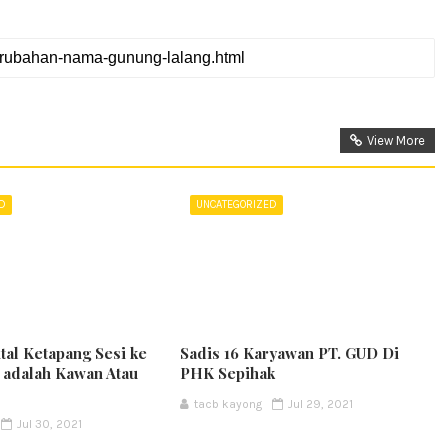
View More
ED
UNCATEGORIZED
ital Ketapang Sesi ke
Sadis 16 Karyawan PT. GUD Di
t adalah Kawan Atau
PHK Sepihak
tacb kayong
Jul 29, 2021
Jul 30, 2021