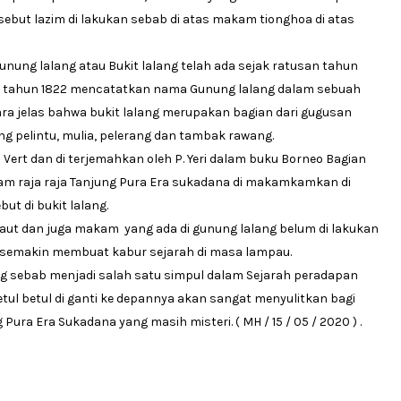
rsebut lazim di lakukan sebab di atas makam tionghoa di atas
ng lalang atau Bukit lalang telah ada sejak ratusan tahun
ada tahun 1822 mencatatkan nama Gunung lalang dalam sebuah
ara jelas bahwa bukit lalang merupakan bagian dari gugusan
ng pelintu, mulia, pelerang dan tambak rawang.
 Vert dan di terjemahkan oleh P. Yeri dalam buku Borneo Bagian
am raja raja Tanjung Pura Era sukadana di makamkamkan di
but di bukit lalang.
 laut dan juga makam yang ada di gunung lalang belum di lakukan
rkan semakin membuat kabur sejarah di masa lampau.
ng sebab menjadi salah satu simpul dalam Sejarah peradapan
tul betul di ganti ke depannya akan sangat menyulitkan bagi
ura Era Sukadana yang masih misteri. ( MH / 15 / 05 / 2020 ) .