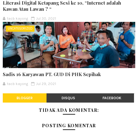
Literasi Digital Ketapang Sesi ke 10, “Internet adalah
Kawan Atau Lawan ? “
tacb kayong
Jul 30, 2021
UNCATEGORIZED
Sadis 16 Karyawan PT. GUD Di PHK Sepihak
tacb kayong
Jul 29, 2021
BLOGGER
DISQUS
FACEBOOK
TIDAK ADA KOMENTAR:
POSTING KOMENTAR