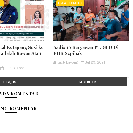
ED
UNCATEGORIZED
ital Ketapang Sesi ke
Sadis 16 Karyawan PT. GUD Di
t adalah Kawan Atau
PHK Sepihak
tacb kayong
Jul 29, 2021
Jul 30, 2021
DISQUS
FACEBOOK
 ADA KOMENTAR:
ING KOMENTAR