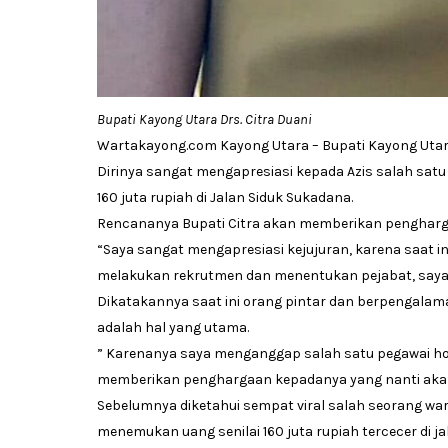
Bupati Kayong Utara Drs. Citra Duani
Wartakayong.com Kayong Utara – Bupati Kayong Utara
Dirinya sangat mengapresiasi kepada Azis salah sat
160 juta rupiah di Jalan Siduk Sukadana.
Rencananya Bupati Citra akan memberikan pengharg
“Saya sangat mengapresiasi kejujuran, karena saat in
melakukan rekrutmen dan menentukan pejabat, saya s
Dikatakannya saat ini orang pintar dan berpengalaman
adalah hal yang utama.
” Karenanya saya menganggap salah satu pegawai hon
memberikan penghargaan kepadanya yang nanti akan 
Sebelumnya diketahui sempat viral salah seorang wa
menemukan uang senilai 160 juta rupiah tercecer di ja