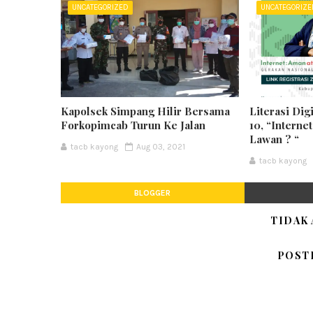
UNCATEGORIZED
UNCATEGORIZ
Kapolsek Simpang Hilir Bersama
Literasi Dig
Forkopimcab Turun Ke Jalan
10, “Interne
Lawan ? “
tacb kayong
Aug 03, 2021
tacb kayong
BLOGGER
TIDAK
POST