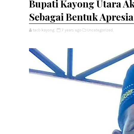
Bupati Kayong Utara A
Sebagai Bentuk Apresias
tacb kayong
7 years ago
Uncategorized,