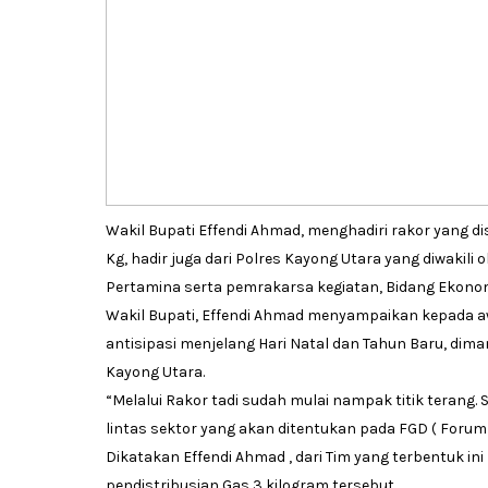
Wakil Bupati Effendi Ahmad, menghadiri rakor yang d
Kg, hadir juga dari Polres Kayong Utara yang diwakili
Pertamina serta pemrakarsa kegiatan, Bidang Ekono
Wakil Bupati, Effendi Ahmad menyampaikan kepada aw
antisipasi menjelang Hari Natal dan Tahun Baru, dim
Kayong Utara.
“Melalui Rakor tadi sudah mulai nampak titik teran
lintas sektor yang akan ditentukan pada FGD ( Forum
Dikatakan Effendi Ahmad , dari Tim yang terbentuk 
pendistribusian Gas 3 kilogram tersebut.