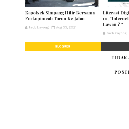
Kapolsek Simpang Hilir Bersama
Literasi Dig
Forkopimcab Turun Ke Jalan
10, “Interne
Lawan ? “
tacb kayong
Aug 03, 2021
tacb kayong
BLOGGER
TIDAK
POST