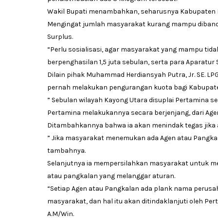
Wakil Bupati menambahkan, seharusnya Kabupaten Kay
Mengingat jumlah masyarakat kurang mampu dibandi
Surplus.
“Perlu sosialisasi, agar masyarakat yang mampu tid
berpenghasilan 1,5 juta sebulan, serta para Aparatur S
Dilain pihak Muhammad Herdiansyah Putra, Jr. SE. LP
pernah melakukan pengurangan kuota bagi Kabupate
” Sebulan wilayah Kayong Utara disuplai Pertamina se
Pertamina melakukannya secara berjenjang, dari A
Ditambahkannya bahwa ia akan menindak tegas jika 
” Jika masyarakat menemukan ada Agen atau Pangkal
tambahnya.
Selanjutnya ia mempersilahkan masyarakat untuk m
atau pangkalan yang melanggar aturan.
“Setiap Agen atau Pangkalan ada plank nama perusa
masyarakat, dan hal itu akan ditindaklanjuti oleh Per
A.M/Win.