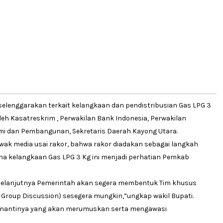
iselenggarakan terkait kelangkaan dan pendistribusian Gas LPG 3
 oleh Kasatreskrim , Perwakilan Bank Indonesia, Perwakilan
mi dan Pembangunan, Sekretaris Daerah Kayong Utara.
ak media usai rakor, bahwa rakor diadakan sebagai langkah
ana kelangkaan Gas LPG 3 Kg ini menjadi perhatian Pemkab
g. Selanjutnya Pemerintah akan segera membentuk Tim khusus
 Group Discussion) sesegera mungkin,”ungkap wakil Bupati.
ini nantinya yang akan merumuskan serta mengawasi