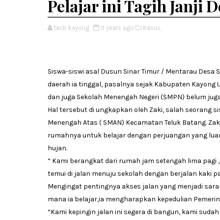
Pelajar ini Tagih Janji
tacb kayong
9 years ago
Kasus,
Siswa-siswi asal Dusun Sinar Timur / Mentarau Desa 
daerah ia tinggal, pasalnya sejak Kabupaten Kayong U
dan juga Sekolah Menengah Negeri (SMPN) belum juga 
Hal tersebut di ungkapkan oleh Zaki, salah seorang s
Menengah Atas ( SMAN) Kecamatan Teluk Batang. Zaki
rumahnya untuk belajar dengan perjuangan yang lua
hujan.
“ Kami berangkat dari rumah jam setengah lima pagi ,
temui di jalan menuju sekolah dengan berjalan kaki pa
Mengingat pentingnya akses jalan yang menjadi sar
mana ia belajar,ia mengharapkan kepedulian Pemer
“Kami kepingin jalan ini segera di bangun, kami suda