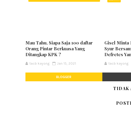
KPK
Mau Tahu, Siapa Saja 100 daftar
Gisel Minta 
Orang Pintar Berkuasa Yang
Syur Bersam
Ditangkap KPK ?
Defretes Ya
tacb kayong
Jan 15, 2021
tacb kayong
BLOGGER
TIDAK
POST