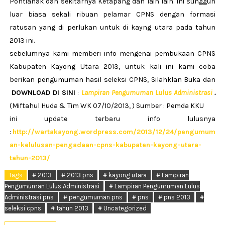
Pontianak dan sekitarnya Ketapang dan lain lain. ini sungguh
luar biasa sekali ribuan pelamar CPNS dengan formasi
ratusan yang di perlukan untuk di kayng utara pada tahun
2013 ini.
sebelumnya kami memberi info mengenai pembukaan CPNS
Kabupaten Kayong Utara 2013, untuk kali ini kami coba
berikan pengumuman hasil seleksi CPNS, Silahklan Buka dan
DOWNLOAD DI SINI
:
Lampiran Pengumuman Lulus Administrasi
.
(Miftahul Huda & Tim WK 07/10/2013, ) Sumber : Pemda KKU
ini update terbaru info lulusnya
:
http://wartakayong.wordpress.com/2013/12/24/pengumum
an-kelulusan-pengadaan-cpns-kabupaten-kayong-utara-
tahun-2013/
Tags
# 2013
# 2013 pns
# kayong utara
# Lampiran
Pengumuman Lulus Administrasi
# Lampiran Pengumuman Lulus
Administrasi pns
# pengumuman pns
# pns
# pns 2013
#
seleksi cpns
# tahun 2013
# Uncategorized