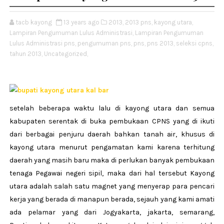
tacb kayong
13 years ago
2013,
2013 pns,
kayong utara,
Lampiran Pengumuman Lulus Administrasi,
Lampiran Pengumuman
Lulus Administrasi pns,
pengumuman pns,
pns,
pns 2013,
seleksi cpns,
tahun 2013,
Uncategorized,
setelah beberapa waktu lalu di kayong utara dan semua
kabupaten serentak di buka pembukaan CPNS yang di ikuti
dari berbagai penjuru daerah bahkan tanah air, khusus di
kayong utara menurut pengamatan kami karena terhitung
daerah yang masih baru maka di perlukan banyak pembukaan
tenaga Pegawai negeri sipil, maka dari hal tersebut Kayong
utara adalah salah satu magnet yang menyerap para pencari
kerja yang berada di manapun berada, sejauh yang kami amati
ada pelamar yang dari Jogyakarta, jakarta, semarang,