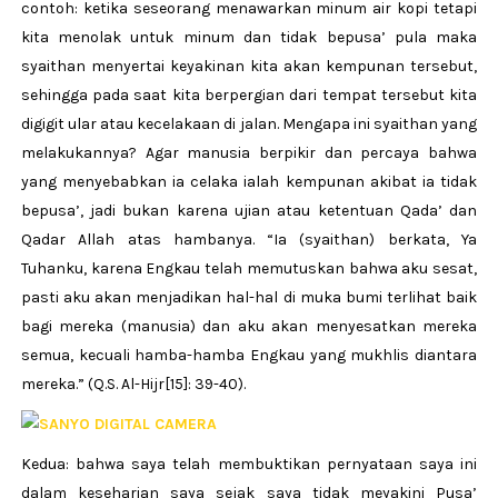
contoh: ketika seseorang menawarkan minum air kopi tetapi
kita menolak untuk minum dan tidak bepusa’ pula maka
syaithan menyertai keyakinan kita akan kempunan tersebut,
sehingga pada saat kita berpergian dari tempat tersebut kita
digigit ular atau kecelakaan di jalan. Mengapa ini syaithan yang
melakukannya? Agar manusia berpikir dan percaya bahwa
yang menyebabkan ia celaka ialah kempunan akibat ia tidak
bepusa’, jadi bukan karena ujian atau ketentuan Qada’ dan
Qadar Allah atas hambanya. “Ia (syaithan) berkata, Ya
Tuhanku, karena Engkau telah memutuskan bahwa aku sesat,
pasti aku akan menjadikan hal-hal di muka bumi terlihat baik
bagi mereka (manusia) dan aku akan menyesatkan mereka
semua, kecuali hamba-hamba Engkau yang mukhlis diantara
mereka.” (Q.S. Al-Hijr[15]: 39-40).
Kedua: bahwa saya telah membuktikan pernyataan saya ini
dalam keseharian saya sejak saya tidak meyakini Pusa’