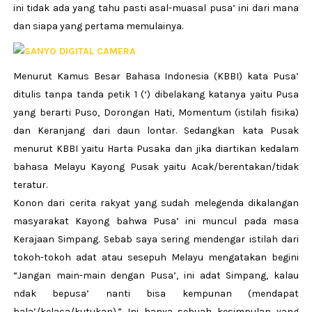
ini tidak ada yang tahu pasti asal-muasal pusa’ ini dari mana
dan siapa yang pertama memulainya.
Menurut Kamus Besar Bahasa Indonesia (KBBI) kata Pusa’
ditulis tanpa tanda petik 1 (‘) dibelakang katanya yaitu Pusa
yang berarti Puso, Dorongan Hati, Momentum (istilah fisika)
dan Keranjang dari daun lontar. Sedangkan kata Pusak
menurut KBBI yaitu Harta Pusaka dan jika diartikan kedalam
bahasa Melayu Kayong Pusak yaitu Acak/berentakan/tidak
teratur.
Konon dari cerita rakyat yang sudah melegenda dikalangan
masyarakat Kayong bahwa Pusa’ ini muncul pada masa
Kerajaan Simpang. Sebab saya sering mendengar istilah dari
tokoh-tokoh adat atau sesepuh Melayu mengatakan begini
“Jangan main-main dengan Pusa’, ini adat Simpang, kalau
ndak bepusa’ nanti bisa kempunan (mendapat
bala’/kelaca/kutukan).” Ini hanya sebuah kesimpulan yang