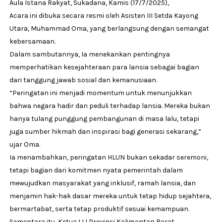
Aula Istana Rakyat, Sukadana, Kamis (17/7/2025),
Acara ini dibuka secara resmi oleh Asisten III Setda Kayong
Utara, Muhammad Oma, yang berlangsung dengan semangat
kebersamaan.
Dalam sambutannya, Ia menekankan pentingnya
memperhatikan kesejahteraan para lansia sebagai bagian
dari tanggung jawab sosial dan kemanusiaan.
“Peringatan ini menjadi momentum untuk menunjukkan
bahwa negara hadir dan peduli terhadap lansia. Mereka bukan
hanya tulang punggung pembangunan di masa lalu, tetapi
juga sumber hikmah dan inspirasi bagi generasi sekarang,”
ujar Oma.
Ia menambahkan, peringatan HLUN bukan sekadar seremoni,
tetapi bagian dari komitmen nyata pemerintah dalam
mewujudkan masyarakat yang inklusif, ramah lansia, dan
menjamin hak-hak dasar mereka untuk tetap hidup sejahtera,
bermartabat, serta tetap produktif sesuai kemampuan.
Sementara itu, Ketua LLI Provinsi Kalimantan Barat,