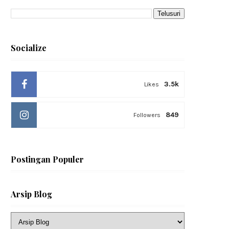
Socialize
3.5k
Likes
849
Followers
Postingan Populer
Arsip Blog