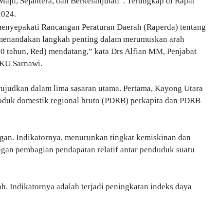
ju, Sejahtera, dan Berkelanjutan”. Terungkap di Rapat
2024.
enyepakati Rancangan Peraturan Daerah (Raperda) tentang
menandakan langkah penting dalam merumuskan arah
 tahun, Red) mendatang,” kata Drs Alfian MM, Penjabat
KU Sarnawi.
judkan dalam lima sasaran utama. Pertama, Kayong Utara
oduk domestik regional bruto (PDRB) perkapita dan PDRB
an. Indikatornya, menurunkan tingkat kemiskinan dan
ngan pembagian pendapatan relatif antar penduduk suatu
h. Indikatornya adalah terjadi peningkatan indeks daya