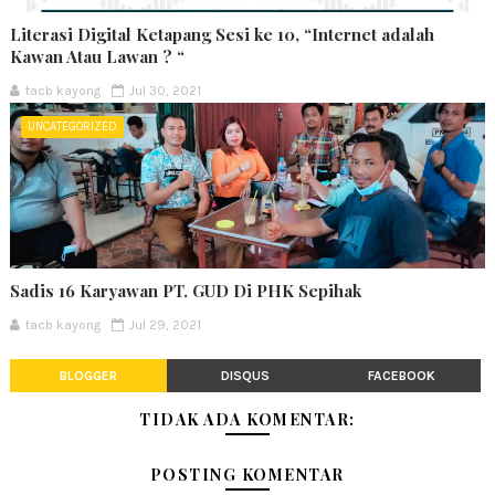
Literasi Digital Ketapang Sesi ke 10, “Internet adalah
Kawan Atau Lawan ? “
tacb kayong
Jul 30, 2021
UNCATEGORIZED
Sadis 16 Karyawan PT. GUD Di PHK Sepihak
tacb kayong
Jul 29, 2021
BLOGGER
DISQUS
FACEBOOK
TIDAK ADA KOMENTAR:
POSTING KOMENTAR