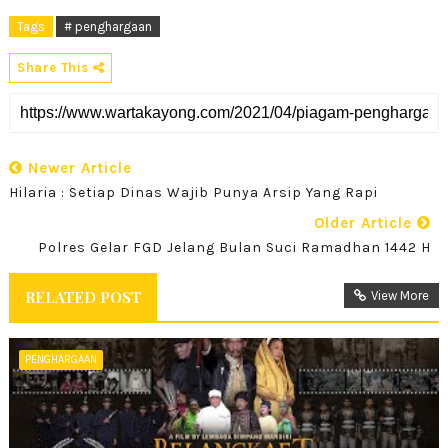
Tags
# penghargaan
Share This
Newer Article
Hilaria : Setiap Dinas Wajib Punya Arsip Yang Rapi
Older Article
Polres Gelar FGD Jelang Bulan Suci Ramadhan 1442 H
RELATED POST
View More
PENGHARGAAN