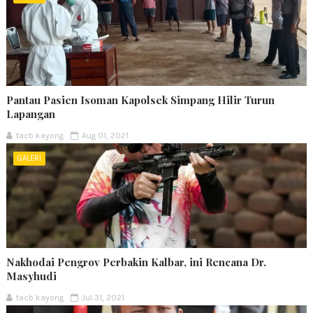
Pantau Pasien Isoman Kapolsek Simpang Hilir Turun
Lapangan
tacb kayong
Aug 01, 2021
GALERI
Nakhodai Pengrov Perbakin Kalbar, ini Rencana Dr.
Masyhudi
tacb kayong
Jul 31, 2021