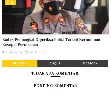
GALERI
Kades Pemangkat Diperiksa Polisi Terkait Kerumunan
Resepsi Pernikahan
tacb kayong
Jul 30, 2021
BLOGGER
DISQUS
FACEBOOK
TIDAK ADA KOMENTAR:
POSTING KOMENTAR