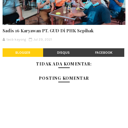
Sadis 16 Karyawan PT. GUD Di PHK Sepihak
tacb kayong
Jul 29, 2021
BLOGGER
DISQUS
FACEBOOK
TIDAK ADA KOMENTAR:
POSTING KOMENTAR