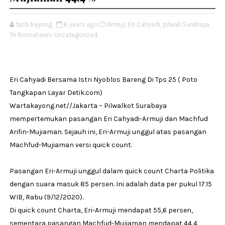
tacb kayong
6 years ago
Armuji,
Eri Cahyadi,
pilwali Surabaya,
Tri Rismaharini,
Uncategorized,
Eri Cahyadi Bersama Istri Nyoblos Bareng Di Tps 25 ( Poto
Tangkapan Layar Detik.com)
Wartakayong.net//Jakarta – Pilwalkot Surabaya
mempertemukan pasangan Eri Cahyadi-Armuji dan Machfud
Arifin-Mujiaman. Sejauh ini, Eri-Armuji unggul atas pasangan
Machfud-Mujiaman versi quick count.
Pasangan Eri-Armuji unggul dalam quick count Charta Politika
dengan suara masuk 85 persen. Ini adalah data per pukul 17.15
WIB, Rabu (9/12/2020).
Di quick count Charta, Eri-Armuji mendapat 55,6 persen,
sementara pasangan Machfud-Mujiaman mendapat 44,4