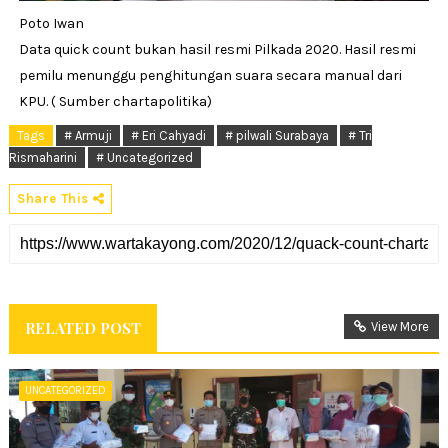
Poto Iwan
Data quick count bukan hasil resmi Pilkada 2020. Hasil resmi
pemilu menunggu penghitungan suara secara manual dari
KPU. ( Sumber chartapolitika)
Tags
# Armuji
# Eri Cahyadi
# pilwali Surabaya
# Tri
Rismaharini
# Uncategorized
Share This
RELATED POST
View More
UNCATEGORIZED