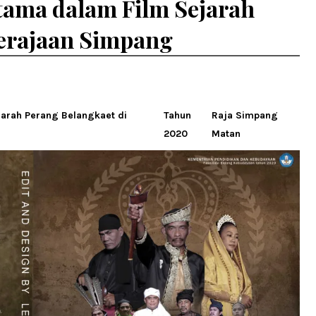
ama dalam Film Sejarah
Kerajaan Simpang
arah Perang Belangkaet di
Tahun
Raja Simpang
2020
Matan