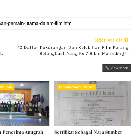
Older Article
10 Daftar Kekurangan Dan Kelebihan Film Perang
t.
Belangkaet, Yang Ke 7 Bikin Merinding !!.
View More
PAK JAM
PENGHARGAAN PAK JAM
n Penerima Anugrah
Sertifikat Sebagai Nara Sumber