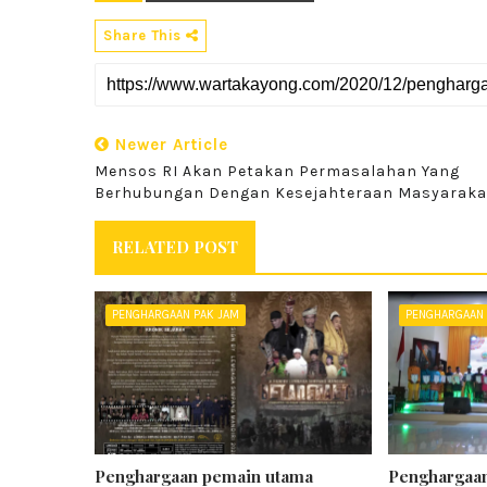
Share This
Newer Article
Mensos RI Akan Petakan Permasalahan Yang
Berhubungan Dengan Kesejahteraan Masyaraka
RELATED POST
PENGHARGAAN PAK JAM
PENGHARGAAN 
Penghargaan pemain utama
Penghargaa