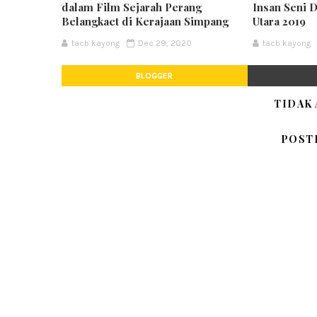
dalam Film Sejarah Perang
Insan Seni 
Belangkaet di Kerajaan Simpang
Utara 2019
tacb kayong
Dec 29, 2020
tacb kayong
BLOGGER
TIDAK
POST