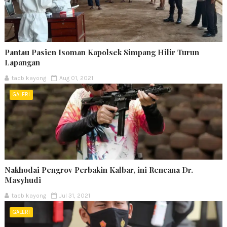
Pantau Pasien Isoman Kapolsek Simpang Hilir Turun
Lapangan
tacb kayong
Aug 01, 2021
GALERI
Nakhodai Pengrov Perbakin Kalbar, ini Rencana Dr.
Masyhudi
tacb kayong
Jul 31, 2021
GALERI