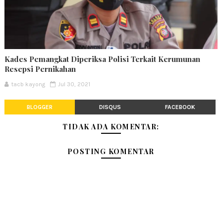
Kades Pemangkat Diperiksa Polisi Terkait Kerumunan
Resepsi Pernikahan
tacb kayong
Jul 30, 2021
BLOGGER
DISQUS
FACEBOOK
TIDAK ADA KOMENTAR:
POSTING KOMENTAR