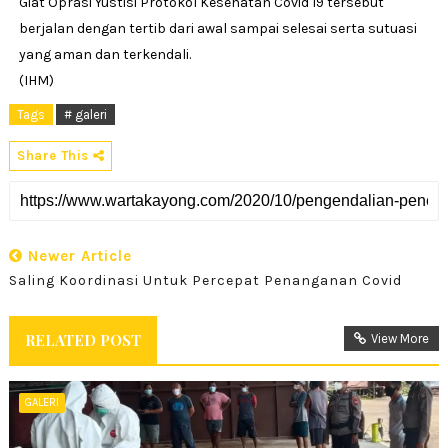
Giat Oprasi Yustisi Protokol Kesehatan Covid 19 tersebut
berjalan dengan tertib dari awal sampai selesai serta sutuasi
yang aman dan terkendali.
(IHM)
Tags
# galeri
Share This
Newer Article
Saling Koordinasi Untuk Percepat Penanganan Covid
RELATED POST
View More
GALERI