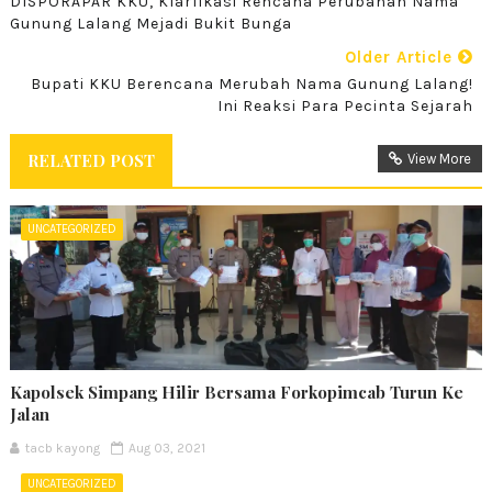
DISPORAPAR KKU, Klarfikasi Rencana Perubahan Nama
Gunung Lalang Mejadi Bukit Bunga
Older Article
Bupati KKU Berencana Merubah Nama Gunung Lalang!
Ini Reaksi Para Pecinta Sejarah
RELATED POST
View More
UNCATEGORIZED
Kapolsek Simpang Hilir Bersama Forkopimcab Turun Ke
Jalan
tacb kayong
Aug 03, 2021
UNCATEGORIZED