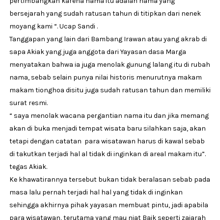
pertimbangkan karena nama itu adalah nama yang
bersejarah yang sudah ratusan tahun di titipkan dari nenek
moyang kami “. Ucap Sandi .
Tanggapan yang lain dari Bambang Irawan atau yang akrab di
sapa Akiak yang juga anggota dari Yayasan dasa Marga
menyatakan bahwa ia juga menolak gunung lalang itu di rubah
nama, sebab selain punya nilai historis menurutnya makam
makam tionghoa disitu juga sudah ratusan tahun dan memiliki
surat resmi.
“ saya menolak wacana pergantian nama itu dan jika memang
akan di buka menjadi tempat wisata baru silahkan saja, akan
tetapi dengan catatan para wisatawan harus di kawal sebab
di takutkan terjadi hal al tidak di inginkan di areal makam itu”.
tegas Akiak.
Ke khawatirannya tersebut bukan tidak beralasan sebab pada
masa lalu pernah terjadi hal hal yang tidak di inginkan
sehingga akhirnya pihak yayasan membuat pintu, jadi apabila
para wisatawan, terutama yang mau niat Baik seperti zaiarah