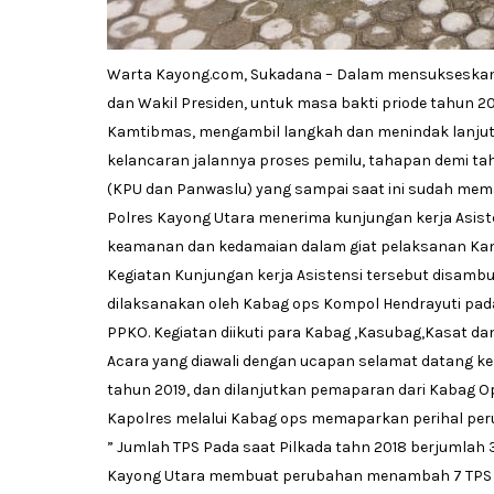
Warta Kayong.com, Sukadana – Dalam mensukseskan Pe
dan Wakil Presiden, untuk masa bakti priode tahun 2
Kamtibmas, mengambil langkah dan menindak lanju
kelancaran jalannya proses pemilu, tahapan demi ta
(KPU dan Panwaslu) yang sampai saat ini sudah me
Polres Kayong Utara menerima kunjungan kerja Asist
keamanan dan kedamaian dalam giat pelaksanan Ka
Kegiatan Kunjungan kerja Asistensi tersebut disambut
dilaksanakan oleh Kabag ops Kompol Hendrayuti pad
PPKO. Kegiatan diikuti para Kabag ,Kasubag,Kasat dan
Acara yang diawali dengan ucapan selamat datang ke
tahun 2019, dan dilanjutkan pemaparan dari Kabag 
Kapolres melalui Kabag ops memaparkan perihal pe
” Jumlah TPS Pada saat Pilkada tahn 2018 berjumlah
Kayong Utara membuat perubahan menambah 7 TPS y