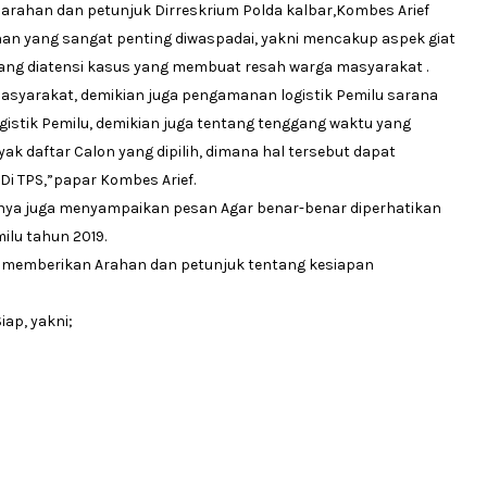
 arahan dan petunjuk Dirreskrium Polda kalbar,Kombes Arief
ahan yang sangat penting diwaspadai, yakni mencakup aspek giat
ang diatensi kasus yang membuat resah warga masyarakat .
syarakat, demikian juga pengamanan logistik Pemilu sarana
stik Pemilu, demikian juga tentang tenggang waktu yang
k daftar Calon yang dipilih, dimana hal tersebut dapat
i TPS,”papar Kombes Arief.
nnya juga menyampaikan pesan Agar benar-benar diperhatikan
ilu tahun 2019.
y, memberikan Arahan dan petunjuk tentang kesiapan
ap, yakni;