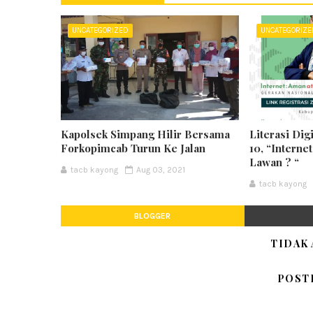
UNCATEGORIZED
UNCATEGORIZ
Kapolsek Simpang Hilir Bersama
Literasi Dig
Forkopimcab Turun Ke Jalan
10, “Interne
Lawan ? “
tacb kayong
Aug 03, 2021
tacb kayong
BLOGGER
TIDAK
POST