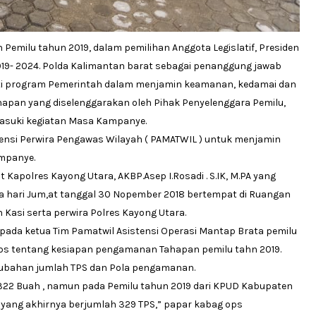
milu tahun 2019, dalam pemilihan Anggota Legislatif, Presiden
019- 2024. Polda Kalimantan barat sebagai penanggung jawab
ti program Pemerintah dalam menjamin keamanan, kedamai dan
hapan yang diselenggarakan oleh Pihak Penyelenggara Pemilu,
masuki kegiatan Masa Kampanye.
ensi Perwira Pengawas Wilayah ( PAMATWIL ) untuk menjamin
mpanye.
 Kapolres Kayong Utara, AKBP.Asep I.Rosadi . S.IK, M.PA yang
a hari Jum,at tanggal 30 Nopember 2018 bertempat di Ruangan
 Kasi serta perwira Polres Kayong Utara.
pada ketua Tim Pamatwil Asistensi Operasi Mantap Brata pemilu
Ops tentang kesiapan pengamanan Tahapan pemilu tahn 2019.
rubahan jumlah TPS dan Pola pengamanan.
 322 Buah , namun pada Pemilu tahun 2019 dari KPUD Kabupaten
ang akhirnya berjumlah 329 TPS,” papar kabag ops