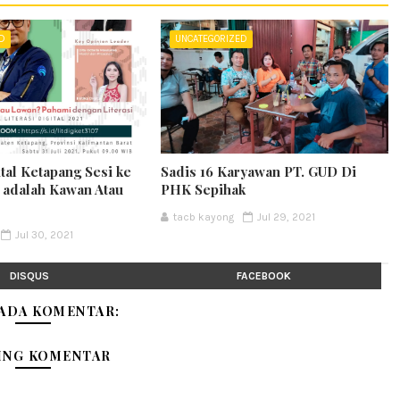
ED
UNCATEGORIZED
ital Ketapang Sesi ke
Sadis 16 Karyawan PT. GUD Di
t adalah Kawan Atau
PHK Sepihak
tacb kayong
Jul 29, 2021
Jul 30, 2021
DISQUS
FACEBOOK
 ADA KOMENTAR:
ING KOMENTAR