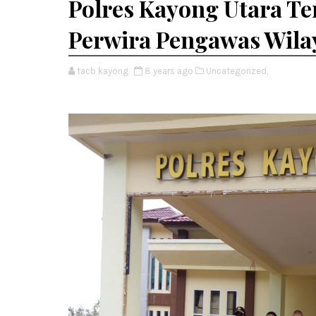
Polres Kayong Utara T
Perwira Pengawas Wila
tacb kayong
8 years ago
Uncategorized,