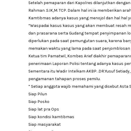
Setelah pemaparan dari Kapolres dilanjutkan dengan
Rahman .S.IK,M. TCP. Dalam hal ini ia memberikan ar
Kamtibmas adanya kasus yang menojol dan hal hal y
“Waspadai kasus kasus yang akan membuat resah ma
dan prasarana serta Gudang tempat penyimpanan logi
diperlukan pada saat pemungutan suara, karena banya
memakan waktu yang lama pada saat penjomblosan D
Ketua tim Pamatwil, Kombes Arief diakhir pemapara
penerimaan Laporan Polisi tentang adanya kasus pem
Sementara itu Wadir Intelkam AKBP. .DR.Yusuf Setiad
pengamanan tahapan proses pemilu.
” Setiap anggota wajib memahami yang disebut Asta Si
Siap Pilun
Siap Posko
Siap lat pra Ops
Siap kondisi kamtibmas
Siap masyarakat