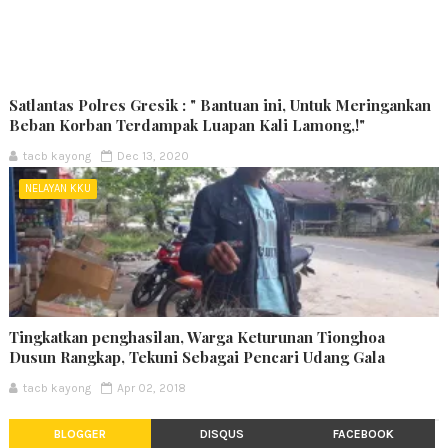
Satlantas Polres Gresik : " Bantuan ini, Untuk Meringankan
Beban Korban Terdampak Luapan Kali Lamong,!"
tacb kayong
Dec 13, 2020
NELAYAN KKU
Tingkatkan penghasilan, Warga Keturunan Tionghoa
Dusun Rangkap, Tekuni Sebagai Pencari Udang Gala
tacb kayong
Apr 02, 2018
BLOGGER
DISQUS
FACEBOOK