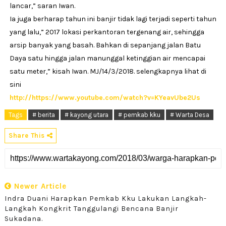
lancar,” saran Iwan.
Ia juga berharap tahun ini banjir tidak lagi terjadi seperti tahun
yang lalu,” 2017 lokasi perkantoran tergenang air, sehingga
arsip banyak yang basah. Bahkan di sepanjang jalan Batu
Daya satu hingga jalan manunggal ketinggian air mencapai
satu meter,” kisah Iwan. MJ/14/3/2018. selengkapnya lihat di
sini
http://https://www.youtube.com/watch?v=KYeavUbe2Us
Tags
# berita
# kayong utara
# pemkab kku
# Warta Desa
Share This
Newer Article
Indra Duani Harapkan Pemkab Kku Lakukan Langkah-
Langkah Kongkrit Tanggulangi Bencana Banjir
Sukadana.