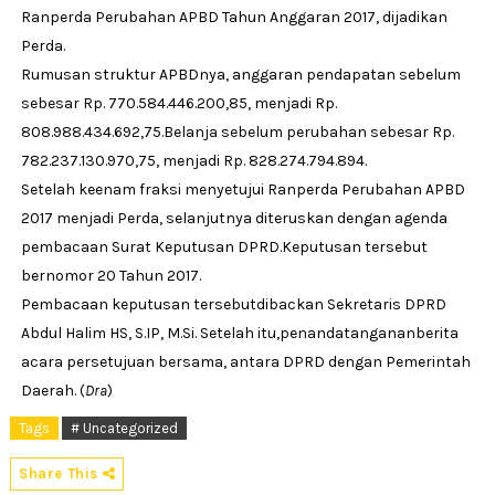
Ranperda Perubahan APBD Tahun Anggaran 2017, dijadikan
Perda.
Rumusan struktur APBDnya, anggaran pendapatan sebelum
sebesar Rp. 770.584.446.200,85, menjadi Rp.
808.988.434.692,75.Belanja sebelum perubahan sebesar Rp.
782.237.130.970,75, menjadi Rp. 828.274.794.894.
Setelah keenam fraksi menyetujui Ranperda Perubahan APBD
2017 menjadi Perda, selanjutnya diteruskan dengan agenda
pembacaan Surat Keputusan DPRD.Keputusan tersebut
bernomor 20 Tahun 2017.
Pembacaan keputusan tersebutdibackan Sekretaris DPRD
Abdul Halim HS, S.IP, M.Si. Setelah itu,penandatangananberita
acara persetujuan bersama, antara DPRD dengan Pemerintah
Daerah. (
Dra
)
Tags
# Uncategorized
Share This