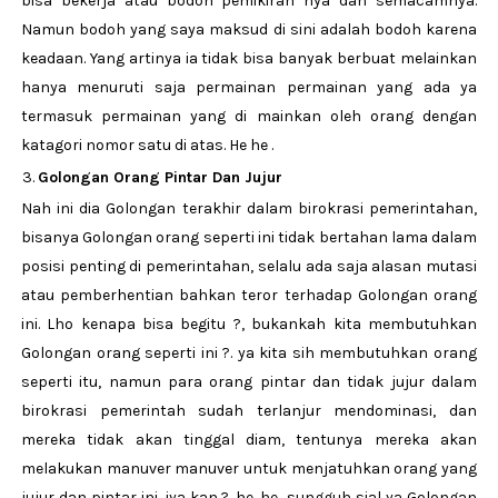
bisa bekerja atau bodoh pemikiran nya dan semacamnya.
Namun bodoh yang saya maksud di sini adalah bodoh karena
keadaan. Yang artinya ia tidak bisa banyak berbuat melainkan
hanya menuruti saja permainan permainan yang ada ya
termasuk permainan yang di mainkan oleh orang dengan
katagori nomor satu di atas. He he .
Golongan Orang Pintar Dan Jujur
Nah ini dia Golongan terakhir dalam birokrasi pemerintahan,
bisanya Golongan orang seperti ini tidak bertahan lama dalam
posisi penting di pemerintahan, selalu ada saja alasan mutasi
atau pemberhentian bahkan teror terhadap Golongan orang
ini. Lho kenapa bisa begitu ?, bukankah kita membutuhkan
Golongan orang seperti ini ?. ya kita sih membutuhkan orang
seperti itu, namun para orang pintar dan tidak jujur dalam
birokrasi pemerintah sudah terlanjur mendominasi, dan
mereka tidak akan tinggal diam, tentunya mereka akan
melakukan manuver manuver untuk menjatuhkan orang yang
jujur dan pintar ini, iya kan ?. he. he ..sungguh sial ya Golongan