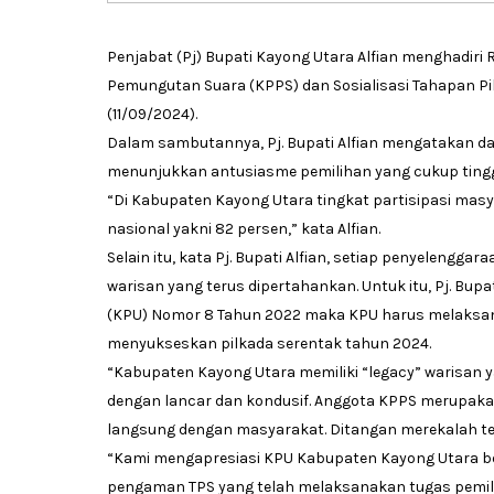
Penjabat (Pj) Bupati Kayong Utara Alfian menghadi
Pemungutan Suara (KPPS) dan Sosialisasi Tahapan Pi
(11/09/2024).
Dalam sambutannya, Pj. Bupati Alfian mengatakan d
menunjukkan antusiasme pemilihan yang cukup tingg
“Di Kabupaten Kayong Utara tingkat partisipasi masy
nasional yakni 82 persen,” kata Alfian.
Selain itu, kata Pj. Bupati Alfian, setiap penyelengga
warisan yang terus dipertahankan. Untuk itu, Pj. Bu
(KPU) Nomor 8 Tahun 2022 maka KPU harus melaks
menyukseskan pilkada serentak tahun 2024.
“Kabupaten Kayong Utara memiliki “legacy” warisan y
dengan lancar dan kondusif. Anggota KPPS merupaka
langsung dengan masyarakat. Ditangan merekalah te
“Kami mengapresiasi KPU Kabupaten Kayong Utara bes
pengaman TPS yang telah melaksanakan tugas pemil