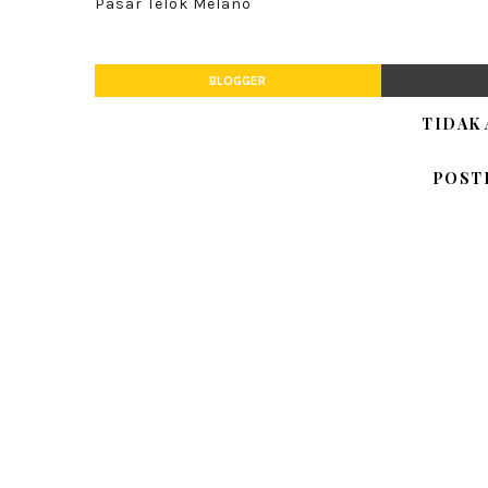
Pasar Telok Melano
BLOGGER
TIDAK
POST