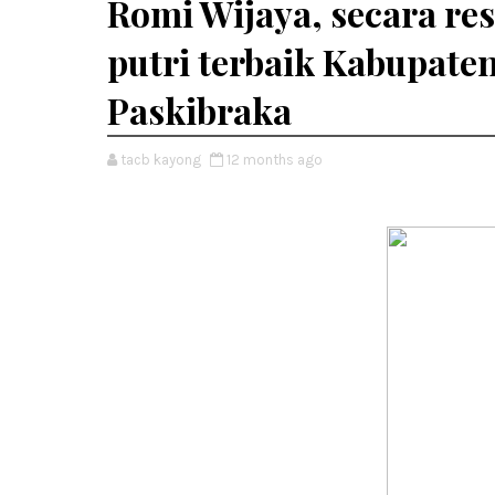
Romi Wijaya, secara r
putri terbaik Kabupate
Paskibraka
tacb kayong
12 months ago