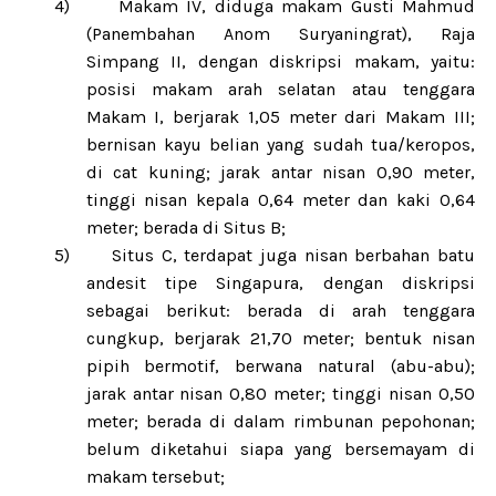
4)
Makam IV, diduga makam Gusti Mahmud
(
Panembahan Anom Suryaningrat
), Raja
Simpang II,
dengan diskripsi makam, yaitu
:
posisi makam arah selatan atau tenggara
Makam I, berjarak 1,05 meter dari Makam III;
bernisan kayu belian yang sudah tua/keropos,
di cat kuning; jarak antar nisan 0,90 meter,
tinggi nisan kepala 0,64 meter dan kaki 0,64
meter;
berada di Situs B;
5)
Situs C, terdapat juga nisan berbahan batu
andesit tipe Singapura, dengan diskripsi
sebagai berikut: berada di arah tenggara
cungkup, berjarak 21,70 meter; bentuk nisan
pipih bermotif, berwana natural (abu-abu);
jarak antar nisan 0,80 meter; tinggi nisan 0,50
meter; berada di dalam rimbunan pepohonan;
belum diketahui siapa yang bersemayam di
makam tersebut;