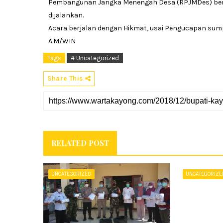
Pembangunan Jangka Menengah Desa (RPJMDes) berd
dijalankan.
Acara berjalan dengan Hikmat, usai Pengucapan sump
A.M/WIN
Tags
# Uncategorized
Share This
RELATED POST
UNCATEGORIZED
UNCATEGORIZ