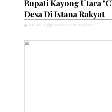
Bupati Kayong Utara "Ci
Desa Di Istana Rakyat
tacb kayong
8 years ago
Uncategorized,