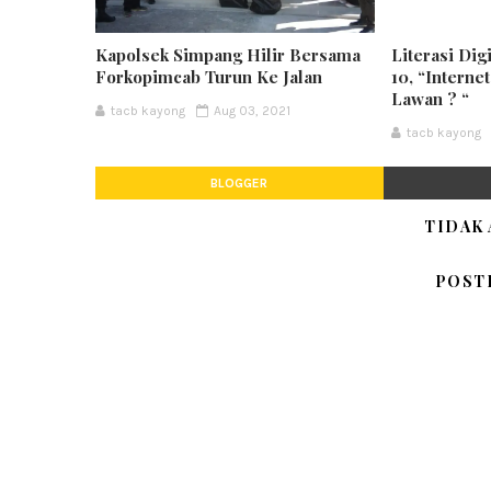
Kapolsek Simpang Hilir Bersama
Literasi Dig
Forkopimcab Turun Ke Jalan
10, “Interne
Lawan ? “
tacb kayong
Aug 03, 2021
tacb kayong
BLOGGER
TIDAK
POST