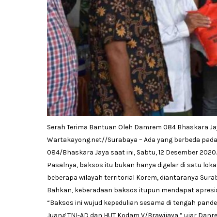
Serah Terima Bantuan Oleh Damrem 084 Bhaskara Jay
Wartakayong.net//Surabaya – Ada yang berbeda pada 
084/Bhaskara Jaya saat ini, Sabtu, 12 Desember 2020.
Pasalnya, baksos itu bukan hanya digelar di satu lok
beberapa wilayah territorial Korem, diantaranya Sura
Bahkan, keberadaan baksos itupun mendapat apresia
“Baksos ini wujud kepedulian sesama di tengah pand
Juang TNI-AD dan HUT Kodam V/Brawijaya,” ujar Danre