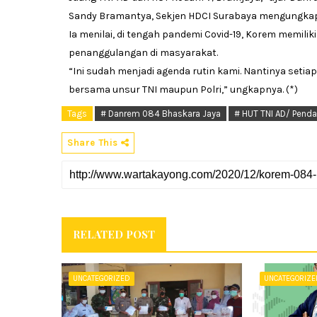
Sandy Bramantya, Sekjen HDCI Surabaya mengungkapkan 
Ia menilai, di tengah pandemi Covid-19, Korem memili
penanggulangan di masyarakat.
“Ini sudah menjadi agenda rutin kami. Nantinya seti
bersama unsur TNI maupun Polri,” ungkapnya. (*)
Tags
# Danrem 084 Bhaskara Jaya
# HUT TNI AD/ Penda
Share This
RELATED POST
UNCATEGORIZED
UNCATEGORIZ