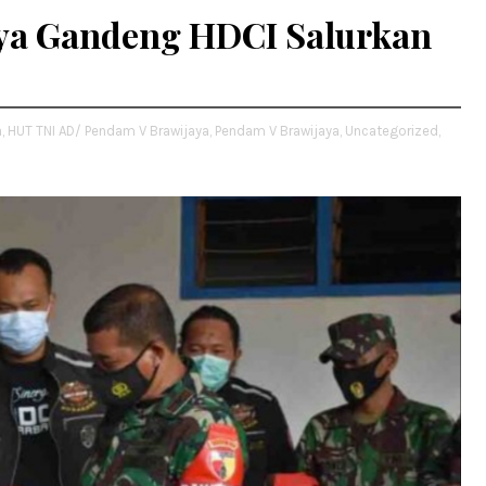
ya Gandeng HDCI Salurkan
,
HUT TNI AD/ Pendam V Brawijaya,
Pendam V Brawijaya,
Uncategorized,