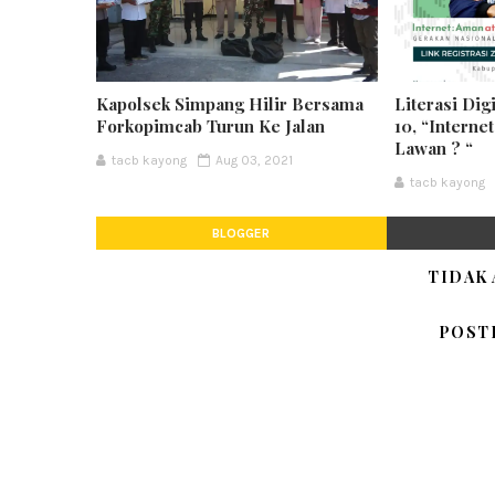
Kapolsek Simpang Hilir Bersama
Literasi Dig
Forkopimcab Turun Ke Jalan
10, “Interne
Lawan ? “
tacb kayong
Aug 03, 2021
tacb kayong
BLOGGER
TIDAK
POST