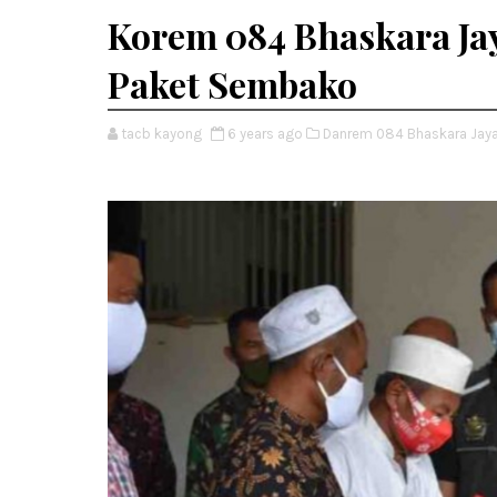
Korem 084 Bhaskara Ja
Paket Sembako
tacb kayong
6 years ago
Danrem 084 Bhaskara Jaya