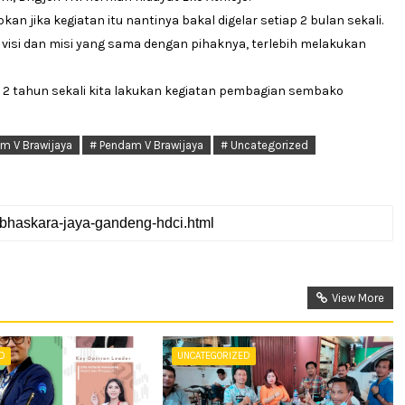
jika kegiatan itu nantinya bakal digelar setiap 2 bulan sekali.
ki visi dan misi yang sama dengan pihaknya, terlebih melakukan
ap 2 tahun sekali kita lakukan kegiatan pembagian sembako
m V Brawijaya
# Pendam V Brawijaya
# Uncategorized
View More
ED
UNCATEGORIZED