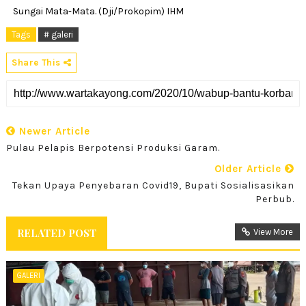
Sungai Mata-Mata. (Dji/Prokopim) IHM
Tags
# galeri
Share This
Newer Article
Pulau Pelapis Berpotensi Produksi Garam.
Older Article
Tekan Upaya Penyebaran Covid19, Bupati Sosialisasikan
Perbub.
RELATED POST
View More
GALERI