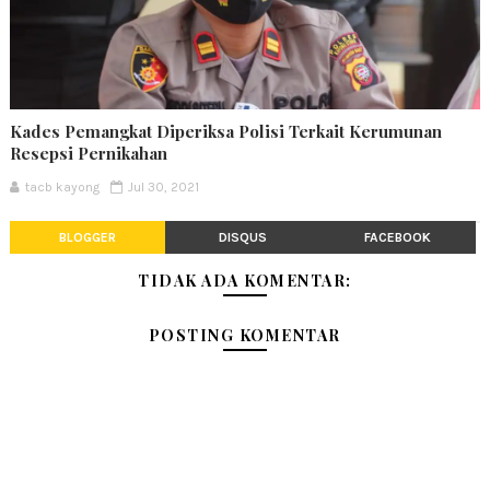
Kades Pemangkat Diperiksa Polisi Terkait Kerumunan
Resepsi Pernikahan
tacb kayong
Jul 30, 2021
BLOGGER
DISQUS
FACEBOOK
TIDAK ADA KOMENTAR:
POSTING KOMENTAR