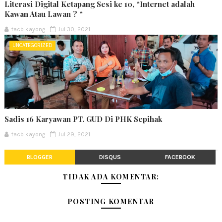
Literasi Digital Ketapang Sesi ke 10, “Internet adalah
Kawan Atau Lawan ? “
tacb kayong
Jul 30, 2021
UNCATEGORIZED
Sadis 16 Karyawan PT. GUD Di PHK Sepihak
tacb kayong
Jul 29, 2021
BLOGGER
DISQUS
FACEBOOK
TIDAK ADA KOMENTAR:
POSTING KOMENTAR