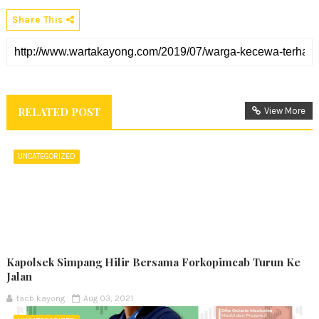
Share This
RELATED POST
View More
UNCATEGORIZED
Kapolsek Simpang Hilir Bersama Forkopimcab Turun Ke
Jalan
tacb kayong
Aug 03, 2021