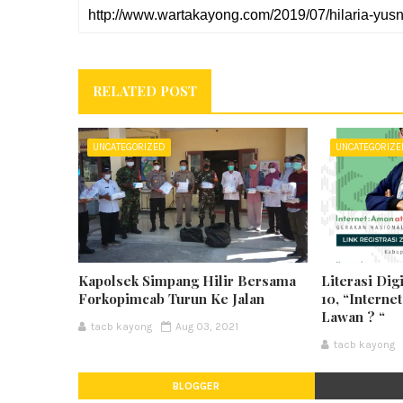
RELATED POST
UNCATEGORIZED
UNCATEGORIZ
Kapolsek Simpang Hilir Bersama
Literasi Dig
Forkopimcab Turun Ke Jalan
10, “Interne
Lawan ? “
tacb kayong
Aug 03, 2021
tacb kayong
BLOGGER