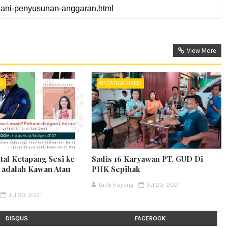
View More
ED
UNCATEGORIZED
ital Ketapang Sesi ke
Sadis 16 Karyawan PT. GUD Di
t adalah Kawan Atau
PHK Sepihak
tacb kayong
Jul 29, 2021
Jul 30, 2021
DISQUS
FACEBOOK