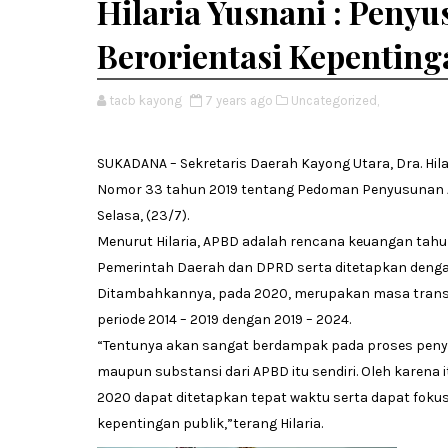
Hilaria Yusnani : Peny
Berorientasi Kepenting
tacb kayong
7 years ago
Uncategorized,
SUKADANA – Sekretaris Daerah Kayong Utara, Dra. Hila
Nomor 33 tahun 2019 tentang Pedoman Penyusunan 
Selasa, (23/7).
Menurut Hilaria, APBD adalah rencana keuangan tahu
Pemerintah Daerah dan DPRD serta ditetapkan denga
Ditambahkannya, pada 2020, merupakan masa transisi
periode 2014 – 2019 dengan 2019 – 2024.
“Tentunya akan sangat berdampak pada proses peny
maupun substansi dari APBD itu sendiri. Oleh karena 
2020 dapat ditetapkan tepat waktu serta dapat foku
kepentingan publik,”terang Hilaria.