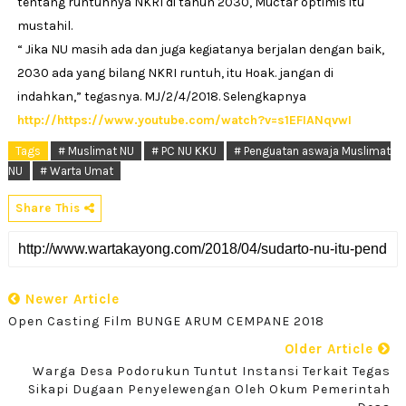
tentang runtuhnya NKRI di tahun 2030, Muctar optimis itu
mustahil.
“ Jika NU masih ada dan juga kegiatanya berjalan dengan baik,
2030 ada yang bilang NKRI runtuh, itu Hoak. jangan di
indahkan,” tegasnya. MJ/2/4/2018. Selengkapnya
http://https://www.youtube.com/watch?v=s1EFIANqvwI
Tags
# Muslimat NU
# PC NU KKU
# Penguatan aswaja Muslimat
NU
# Warta Umat
Share This
Newer Article
Open Casting Film BUNGE ARUM CEMPANE 2018
Older Article
Warga Desa Podorukun Tuntut Instansi Terkait Tegas
Sikapi Dugaan Penyelewengan Oleh Okum Pemerintah