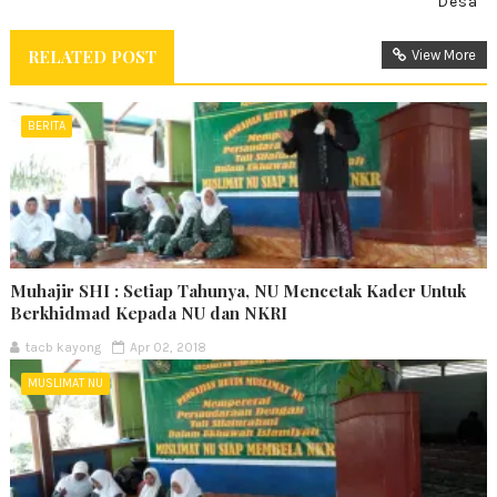
Desa
RELATED POST
View More
BERITA
Muhajir SHI : Setiap Tahunya, NU Mencetak Kader Untuk
Berkhidmad Kepada NU dan NKRI
tacb kayong
Apr 02, 2018
MUSLIMAT NU