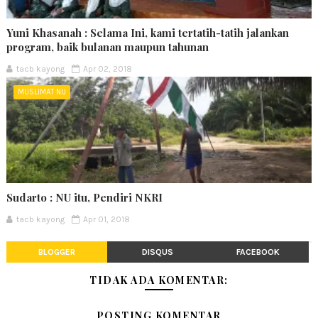
Yuni Khasanah : Selama Ini, kami tertatih-tatih jalankan
program, baik bulanan maupun tahunan
tacb kayong
Apr 02, 2018
MUSLIMAT NU
Sudarto : NU itu, Pendiri NKRI
tacb kayong
Apr 01, 2018
BLOGGER
DISQUS
FACEBOOK
TIDAK ADA KOMENTAR:
POSTING KOMENTAR