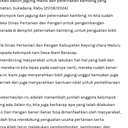
 lokasi kebun jagung manis dan peternakan kambing yang
matan, Sukadana, Rabu (21/08/2024).
kelompok tani jagung dan peternakan kambing. Ini kita sudah
lalui Dinas Pertanian dan Pangan untuk pengembangan
a berada di demplot peternakan kambing, untuk penguatan bibit
pala Dinas Pertanian dan Pangan Kabupaten Kayong Utara Maluru
kepada kelompok tani Desa Riam Berasap.
 mendorong masyarakat untuk lakukan hal-hal yang baik dan
 mereka ini kita lepas pada saatnya nanti, mereka sudah benar-
a ini. Kami juga menyerahkan bibit jagung unggul kemudian juga
ternak dan juga menyerahkan bantuan obat untuk pemeliharaan
r keberhasilan ini, adalah menambah jumlah anggota kelompok
ada. Selain itu, kita juga berharap apa yang telah dilakukan
an Dan Pangan benar-benar bisa dimanfaatkan oleh masyarakat,
udah bisa mendukung penguatan usaha pertanian serta
nsya Allah terus melakukan pembimbingan, pembinaan, dan