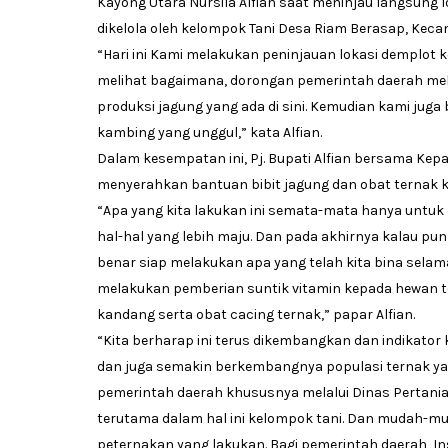
Kayong Utara Nursila Alfian saat meninjau langsung
dikelola oleh kelompok Tani Desa Riam Berasap, Keca
“Hari ini Kami melakukan peninjauan lokasi demplot 
melihat bagaimana, dorongan pemerintah daerah me
produksi jagung yang ada di sini. Kemudian kami jug
kambing yang unggul,” kata Alfian.
Dalam kesempatan ini, Pj. Bupati Alfian bersama Ke
menyerahkan bantuan bibit jagung dan obat ternak 
“Apa yang kita lakukan ini semata-mata hanya untuk
hal-hal yang lebih maju. Dan pada akhirnya kalau pun
benar siap melakukan apa yang telah kita bina selam
melakukan pemberian suntik vitamin kepada hewan 
kandang serta obat cacing ternak,” papar Alfian.
“Kita berharap ini terus dikembangkan dan indikato
dan juga semakin berkembangnya populasi ternak yang 
pemerintah daerah khususnya melalui Dinas Pertani
terutama dalam hal ini kelompok tani. Dan mudah-m
peternakan yang lakukan. Bagi pemerintah daerah, I