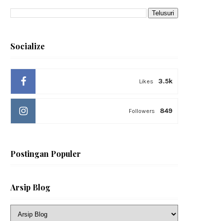
Socialize
3.5k
Likes
849
Followers
Postingan Populer
Arsip Blog