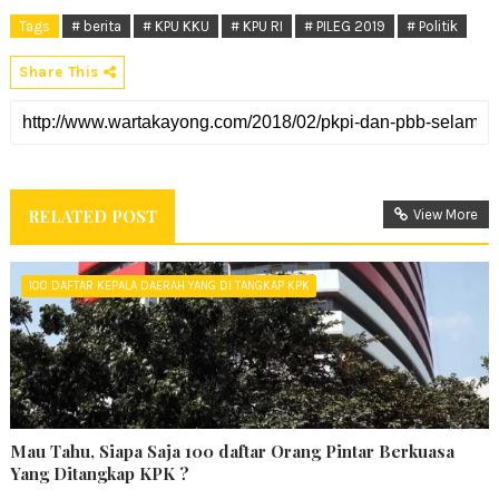
Tags
# berita
# KPU KKU
# KPU RI
# PILEG 2019
# Politik
Share This
RELATED POST
View More
100 DAFTAR KEPALA DAERAH YANG DI TANGKAP KPK
Mau Tahu, Siapa Saja 100 daftar Orang Pintar Berkuasa
Yang Ditangkap KPK ?