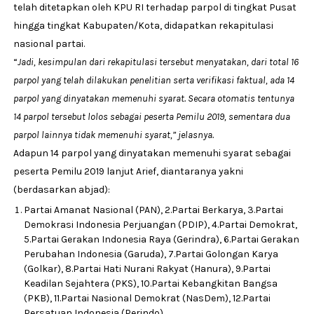
telah ditetapkan oleh KPU RI terhadap parpol di tingkat Pusat
hingga tingkat Kabupaten/Kota, didapatkan rekapitulasi
nasional partai.
“
Jadi, kesimpulan dari rekapitulasi tersebut menyatakan, dari total 16
parpol yang telah dilakukan penelitian serta verifikasi faktual, ada 14
parpol yang dinyatakan memenuhi syarat. Secara otomatis tentunya
14 parpol tersebut lolos sebagai peserta Pemilu 2019, sementara dua
parpol lainnya tidak memenuhi syarat,” jelasnya.
Adapun 14 parpol yang dinyatakan memenuhi syarat sebagai
peserta Pemilu 2019 lanjut Arief, diantaranya yakni
(berdasarkan abjad):
Partai Amanat Nasional (PAN), 2.Partai Berkarya, 3.Partai
Demokrasi Indonesia Perjuangan (PDIP), 4.Partai Demokrat,
5.Partai Gerakan Indonesia Raya (Gerindra), 6.Partai Gerakan
Perubahan Indonesia (Garuda), 7.Partai Golongan Karya
(Golkar), 8.Partai Hati Nurani Rakyat (Hanura), 9.Partai
Keadilan Sejahtera (PKS), 10.Partai Kebangkitan Bangsa
(PKB), 11.Partai Nasional Demokrat (NasDem), 12.Partai
Persatuan Indonesia (Perindo)